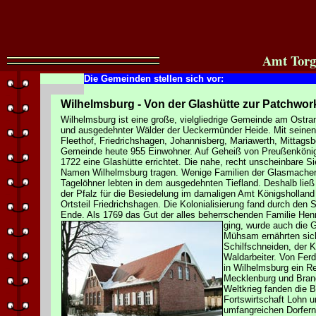
Amt Torg
Die Gemeinden stellen sich vor:
Wilhelmsburg - Von der Glashütte zur Patchwo
Wilhelmsburg ist eine große, vielgliedrige Gemeinde am Ostra
und ausgedehnter Wälder der Ueckermünder Heide. Mit seinen 
Fleethof, Friedrichshagen, Johannisberg, Mariawerth, Mittagsb
Gemeinde heute 955 Einwohner. Auf Geheiß von Preußenkönig F
1722 eine Glashütte errichtet. Die nahe, recht unscheinbare Si
Namen Wilhelmsburg tragen. Wenige Familien der Glasmacher,
Tagelöhner lebten in dem ausgedehnten Tiefland. Deshalb ließ F
der Pfalz für die Besiedelung im damaligen Amt Königshollan
Ortsteil Friedrichshagen. Die Kolonialisierung fand durch den 
Ende. Als 1769 das Gut der alles beherrschenden Familie Henri
ging, wurde auch die G
Mühsam ernährten sic
Schilfschneiden, der K
Waldarbeiter. Von Fer
in Wilhelmsburg ein 
Mecklenburg und Brand
Weltkrieg fanden die B
Fortswirtschaft Lohn 
umfangreichen Dorfern