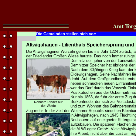
Amt Torg
Die Gemeinden stellen sich vor:
Altwigshagen - Lilienthals Speichersprung und 
Die Altwigshagener Wurzeln gehen bis ins Jahr 1224 zurück, al
der Friedländer Großen Wiese hauste. Das noch immer ruhige D
Demnitz seit jeher von der Landwirts
Demnitzer Speicher hat übrigens der F
Nach dem 30jährigen Krieg kam der 
Oldewigshagen. Seine Nachfahren lie
droht. Auf dem Großgrundbesitz entsta
neben schmucken neuen Einfamilienh
war das Dorf durch das Vorwerk Finke
Postkutschen aus der Uckermark nac
Nur bis 1863, da fuhr der erste Zug
Borkenfriede, der sich zur Verladesta
Robuste Rinder auf
der Weide
und zum Wohnort des Bahnpersonals e
Zug mehr. In der Zeit der Weimarer Republik siedelten Klein
in Altwigshagen, nach 1945 Flüchtlin
Neubauern auf enteigneter Ritterguts
aufzubauen. Die späteren Flächen der
die ALWI-agrar GmbH. Viele Altwigsh
ihre Arbeit, nicht aber die Lust am 