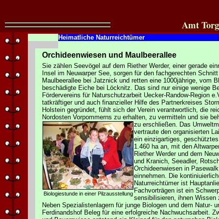
Amt Torg
Heimatliche Naturreichtümer
Orchideenwiesen und Maulbeerallee
Sie zählen Seevögel auf dem Riether Werder, einer gerade ei
Insel im Neuwarper See, sorgen für den fachgerechten Schnitt
Maulbeerallee bei Jatznick und retten eine 1000jährige, vom B
beschädigte Eiche bei Löcknitz. Das sind nur einige wenige Bei
Fördervereins für Naturschutzarbeit Uecker-Randow-Region e.
tatkräftiger und auch finanzieller Hilfe des Partnerkreises St
Holstein gegründet, fühlt sich der Verein verantwortlich, die re
Nordosten Vorpommerns zu erhalten, zu vermitteln und sie beh
zu erschließen. Das Umweltm
vertraute den organisierten L
ein einzigartiges, geschützte
1.460 ha an, mit den Altwarp
Riether Werder und dem Neuwa
und Kranich, Seeadler, Rotsch
Orchideenwiesen in Pasewalk,
einnehmen. Die kontiniuierli
Naturreichtümer ist Hauptanl
Fachvorträgen ist ein Schwerp
Biologiestunde in einer Pilzausstellung
sensibilisieren, ihnen Wissen 
Neben Spezialistenlagern für junge Biologen und dem Natur- u
Ferdinandshof Beleg für eine erfolgreiche Nachwuchsarbeit. Z