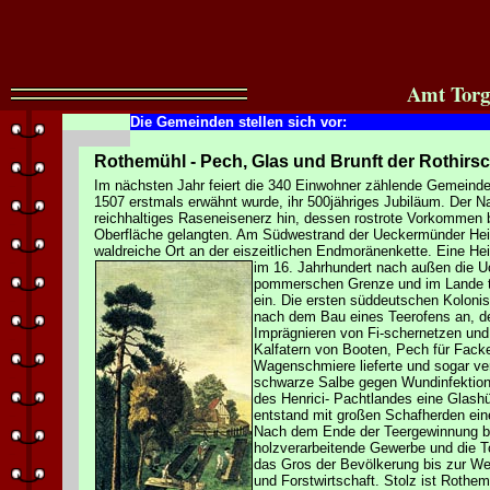
Amt Torg
Die Gemeinden stellen sich vor:
Rothemühl - Pech, Glas und Brunft der Rothirs
Im nächsten Jahr feiert die 340 Einwohner zählende Gemeinde
1507 erstmals erwähnt wurde, ihr 500jähriges Jubiläum. Der N
reichhaltiges Raseneisenerz hin, dessen rostrote Vorkommen b
Oberfläche gelangten. Am Südwestrand der Ueckermünder Heid
waldreiche Ort an der eiszeitlichen Endmoränenkette. Eine Hei
im 16. Jahrhundert nach außen die U
pommerschen Grenze und im Lande tr
ein. Die ersten süddeutschen Kolonis
nach dem Bau eines Teerofens an, d
Imprägnieren von Fi-schernetzen un
Kalfatern von Booten, Pech für Fack
Wagenschmiere lieferte und sogar ve
schwarze Salbe gegen Wundinfektion.
des Henrici-
Pachtlandes eine Glashü
entstand mit großen Schafherden ein
Nach dem Ende der Teergewinnung bl
holzverarbeitende Gewerbe und die To
das Gros der Bevölkerung bis zur W
und Forstwirtschaft. Stolz ist Rothe