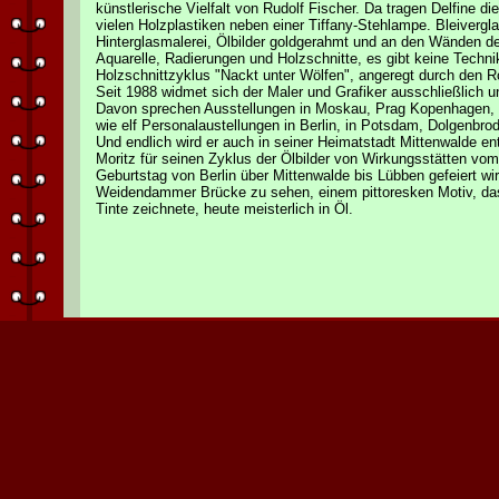
künstlerische Vielfalt von Rudolf Fischer. Da tragen Delfine di
vielen Holzplastiken neben einer Tiffany-Stehlampe. Bleivergl
Hinterglasmalerei, Ölbilder goldgerahmt und an den Wänden de
Aquarelle, Radierungen und Holzschnitte, es gibt keine Technik,
Holzschnittzyklus "Nackt unter Wölfen", angeregt durch den Ro
Seit 1988 widmet sich der Maler und Grafiker ausschließlich un
Davon sprechen Ausstellungen in Moskau, Prag Kopenhagen, 
wie elf Personalaustellungen in Berlin, in Potsdam, Dolgenbro
Und endlich wird er auch in seiner Heimatstadt Mittenwalde en
Moritz für seinen Zyklus der Ölbilder von Wirkungsstätten vo
Geburtstag von Berlin über Mittenwalde bis Lübben gefeiert wird
Weidendammer Brücke zu sehen, einem pittoresken Motiv, das 
Tinte zeichnete, heute meisterlich in Öl.