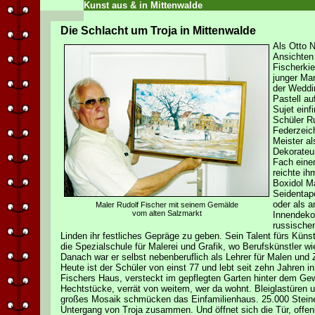
Kunst aus & in Mittenwalde
Die Schlacht um Troja in Mittenwalde
Als Otto 
Ansichten
Fischerkie
junger Ma
der Weddi
Pastell a
Sujet einf
Schüler Ru
Federzeich
Meister al
Dekorateu
Fach eine
reichte ih
Boxidol M
Seidentap
oder als a
Maler Rudolf Fischer mit seinem Gemälde
vom alten Salzmarkt
Innendeko
russische
Linden ihr festliches Gepräge zu geben. Sein Talent fürs Künstl
die Spezialschule für Malerei und Grafik, wo Berufskünstler wi
Danach war er selbst nebenberuflich als Lehrer für Malen und 
Heute ist der Schüler von einst 77 und lebt seit zehn Jahren i
Fischers Haus, versteckt im gepflegten Garten hinter dem Ge
Hechtstücke, verrät von weitem, wer da wohnt. Bleiglastüren u
großes Mosaik schmücken das Einfamilienhaus. 25.000 Stein
Untergang von Troja zusammen. Und öffnet sich die Tür, offen