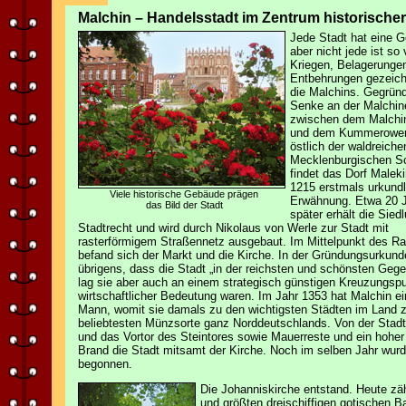
Malchin – Handelsstadt im Zentrum historische
Jede Stadt hat eine G
aber nicht jede ist so
Kriegen, Belagerunge
Entbehrungen gezeich
die Malchins. Gegründ
Senke an der Malchin
zwischen dem Malchi
und dem Kummerowe
östlich der waldreiche
Mecklenburgischen S
findet das Dorf Malek
1215 erstmals urkundl
Viele historische Gebäude prägen
Erwähnung. Etwa 20 
das Bild der Stadt
später erhält die Sied
Stadtrecht und wird durch Nikolaus von Werle zur Stadt mit
rasterförmigem Straßennetz ausgebaut. Im Mittelpunkt des Ra
befand sich der Markt und die Kirche. In der Gründungsurkund
übrigens, dass die Stadt „in der reichsten und schönsten Geg
lag sie aber auch an einem strategisch günstigen Kreuzungsp
wirtschaftlicher Bedeutung waren. Im Jahr 1353 hat Malchin e
Mann, womit sie damals zu den wichtigsten Städten im Land zä
beliebtesten Münzsorte ganz Norddeutschlands. Von der Stadt
und das Vortor des Steintores sowie Mauerreste und ein hohe
Brand die Stadt mitsamt der Kirche. Noch im selben Jahr wurd
begonnen.
Die Johanniskirche entstand. Heute zä
und größten dreischiffigen gotischen B