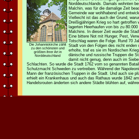
Norddeutschlands. Damals wohnten ber
Malchin, was für die damalige Zeit beac
Gemeinde war wohlhabend und entwickel
Vielleicht ist das auch der Grund, war
Dreißigjährigen Krieg so hart getroffe
lagerten Heerhaufen von bis zu 80.000
Malchins. In dieser Zeit wurde die Stad
Eine bittere Not mit Hunger, Pest, Ve
Totschlag waren die Folge. Rund 70 Jah
Die Johanniskirche zählt
Stadt von den Folgen des nicht enden 
zu den schönsten und
erholte, traf es sie im Nordischen Kri
größten ihrer Art in
dänische und russische Truppen die St
Norddeutschland
damit nicht genug, denn auch im Sieben
Schlachten. So wurde die Stadt 1762 vom so genannten Batai
Schutzmacht Schweden zu vertreiben. Während der Napoleon
Mann der französischen Truppen in die Stadt. Und auch sie pl
erhielt ein Krankenhaus und auch das Rathaus wurde 1842 am 
Handelsrouten änderten sich andere Städte blühten auf, währe