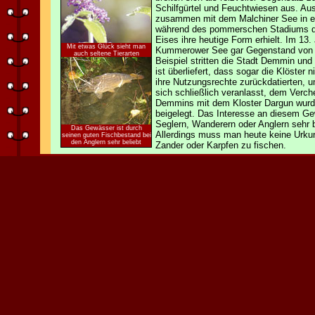
Schilfgürtel und Feuchtwiesen aus. Au
zusammen mit dem Malchiner See in ei
während des pommerschen Stadiums de
Eises ihre heutige Form erhielt. Im 13
Mit etwas Glück sieht man
Kummerower See gar Gegenstand von S
auch seltene Tierarten
Beispiel stritten die Stadt Demmin un
ist überliefert, dass sogar die Klöste
ihre Nutzungsrechte zurückdatierten, 
sich schließlich veranlasst, dem Verch
Demmins mit dem Kloster Dargun wur
beigelegt. Das Interesse an diesem Ge
Seglern, Wanderern oder Anglern sehr b
Das Gewässer ist durch
Allerdings muss man heute keine Urku
seinen guten Fischbestand bei
den Anglern sehr beliebt
Zander oder Karpfen zu fischen.