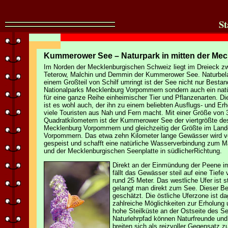
St
Kummerower See – Naturpark in mitten der Me
Im Norden der Mecklenburgischen Schweiz liegt im Dreieck z
Teterow, Malchin und Demmin der Kummerower See. Naturbel
einem Großteil von Schilf umringt ist der See nicht nur Bestan
Nationalparks Mecklenburg Vorpommern sondern auch ein natü
für eine ganze Reihe einheimischer Tier und Pflanzenarten. D
ist es wohl auch, der ihn zu einem beliebten Ausflugs- und Erh
viele Touristen aus Nah und Fern macht. Mit einer Größe von 
Quadratkilometern ist der Kummerower See der viertgrößte d
Mecklenburg Vorpommern und gleichzeitig der Größte im Lande
Vorpommern. Das etwa zehn Kilometer lange Gewässer wird v
gespeist und schafft eine natürliche Wasserverbindung zum M
und der Mecklenburgischen Seenplatte in südlicherRichtung.
Direkt an der Einmündung der Peene i
fällt das Gewässer steil auf eine Tiefe
rund 25 Meter. Das westliche Ufer ist s
gelangt man direkt zum See. Dieser Be
geschätzt. Die östliche Uferzone ist da
zahlreiche Möglichkeiten zur Erholung 
hohe Steilküste an der Ostseite des Se
Naturlehrpfad können Naturfreunde und
breiten sich als reizvoller Gegensatz