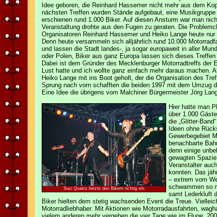
Idee geboren, die Reinhard Hassemer nicht mehr aus dem Kopf
nächsten Treffen wurden Stände aufgebaut, eine Musikgruppe
erschienen rund 1.000 Biker. Auf diesen Ansturm war man nicht
Veranstaltung drohte aus den Fugen zu geraten. Die Problemc
Organisatoren Reinhard Hassemer und Heiko Lange heute nur 
Denn heute versammeln sich alljährlich rund 10.000 Motorrad
und lassen die Stadt landes-, ja sogar europaweit in aller Mu
oder Polen, Biker aus ganz Europa lassen sich dieses Treffe
Dabei ist dem Gründer des Mecklenburger Motorradtreffs der Er
Lust hatte und ich wollte ganz einfach mehr daraus machen. A
Heiko Lange mit ins Boot geholt, der die Organisation des Tr
Sprung nach vorn schafften die beiden 1997 mit dem Umzug de
Eine Idee die übrigens vom Malchiner Bürgermeister Jörg La
Hier hatte man P
über 1.000 Gäste
die „Glitter-Band
Ideen ohne Rück
Gewerbegebiet Mü
benachbarte Bahn
denn einige unbe
gewagten Spazie
Veranstalter auch
konnten. Das jähr
– extrem vom Wet
schwammen so ma
Suzi Quatro heizte den Bikern richtig ein
samt Lederkluft 
Biker hielten dem stetig wachsenden Event die Treue. Vielleic
Motorradliebhaber. Mit Aktionen wie Motorradausfahrten, wagh
vielem anderen mehr vergehen die vier Tage wie im Fluge. 200