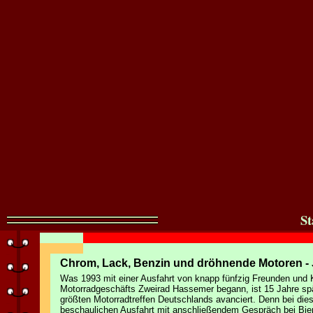
St
Chrom, Lack, Benzin und dröhnende Motoren - J
Was 1993 mit einer Ausfahrt von knapp fünfzig Freunden und
Motorradgeschäfts Zweirad Hassemer begann, ist 15 Jahre sp
größten Motorradtreffen Deutschlands avanciert. Denn bei dies
beschaulichen Ausfahrt mit anschließendem Gespräch bei Bier