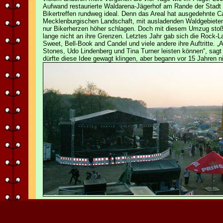
Aufwand restaurierte Waldarena-Jägerhof am Rande der Stadt z
Bikertreffen rundweg ideal. Denn das Areal hat ausgedehnte Ca
Mecklenburgischen Landschaft, mit ausladenden Waldgebieten
nur Bikerherzen höher schlagen. Doch mit diesem Umzug sto
lange nicht an ihre Grenzen. Letztes Jahr gab sich die Rock-
Sweet, Bell-Book and Candel und viele andere ihre Auftritte. „Ab
Stones, Udo Lindenberg und Tina Turner leisten können“, sag
dürfte diese Idee gewagt klingen, aber begann vor 15 Jahren n