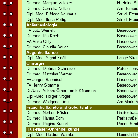
Dr. med. Margitta Völcker
H.-Heine-St
Dr. med. Cornelia Nollau
Am Bornbru
Dipl.-Med. Elfriede Neuhaus
Str. d. Fre
Dipl.-Med. Ilona Rettig
Str. d. Fre
Anästhesiologie
FA Lutz Weinelt
Basedower 
Dr. med. Ria Koch
Basedower 
FÄ Anke Ohly
Basedower 
Dr. med. Claudia Bauer
Basedower 
Augenheilkunde
Dipl.-Med. Sigrid Knöll
Lange Stra
Chirurgie
Dr. med. Dietmar Schneider
Petersilien
Dr. med. Matthias Werner
Basedower 
FA Jürgen Raemisch
Basedower 
FA Henry Slomma
Basedower 
Dr./Univ. Ankara Ömer-Faruk Kösemen
Basedower 
Dipl.-Med. Holger Kröger
Basedower 
Dr. med. Wolfgang Tietz
Am Markt 5
Frauenheilkunde und Geburtshilfe
Dr. med. Norbert Päsler
Breitestraß
Dr. med. Hanna Dorn
Parkstraße
Dr. med. Regina Kunert
Peene Stra
Hals-Nasen-Ohrenheilkunde
Dipl.-Med. Heidrun Warnke
Heinrich-He