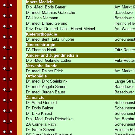
Innere Medizin
Dipl.-Med. Boris Bauer
Am Markt 6
Dr. med. Matthias Gatzsche
Basedower 
FA Ulrich Niemann
Basedower 
Dr. med. Erhard Gerono
Heinrich-He
Priv.-Doz. Dr. med. habil. Hubert Meinel
Am Wasser
Kieferorthopädie
Dr. med. dent. Lutz Knüpfer
Scheunenst
Kinderchirurgie
FA Thomas Hanff
Fritz-Reuter
Kinder- und Jugendmedizin
Dipl.-Med. Gabriele Luther
Fritz-Reuter
Nervenheilkunde
Dr. med. Rainer Frick
Am Markt 1
Orthopädie
Dr. med. Dirk Steinbrink
Lange Stra
Dr. med. Angela Simon
Basedower 
Dr. med. Jürgen Bauer
Basedower 
Zahnärzte
Dr. Astrid Gerhold
Scheunenst
Dr. Doris Balzer
Scheunenst
Dr. Elke Kniest
Scheunenst
Dipl.-Med. Doris Pietschke
Am Bornbru
ZÄ Cornelia Räth
Scheunenst
Dr. Ivette Sievert
Heinrich-He