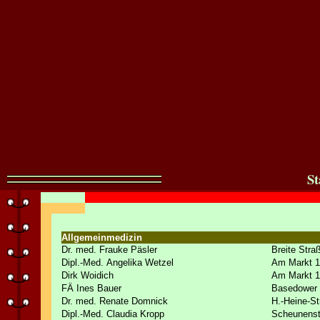
St
Allgemeinmedizin
Dr. med. Frauke Päsler
Breite Stra
Dipl.-Med. Angelika Wetzel
Am Markt 1
Dirk Woidich
Am Markt 1
FÄ Ines Bauer
Basedower 
Dr. med. Renate Domnick
H.-Heine-St
Dipl.-Med. Claudia Kropp
Scheunenst