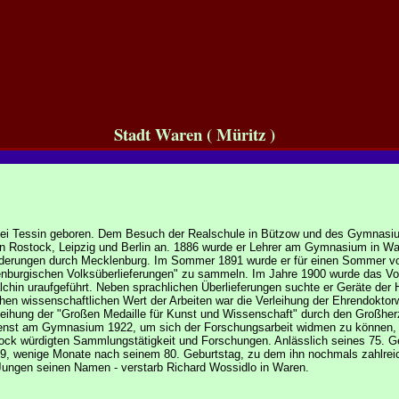
Stadt Waren ( Müritz )
 bei Tessin geboren. Dem Besuch der Realschule in Bützow und des Gymnasi
 in Rostock, Leipzig und Berlin an. 1886 wurde er Lehrer am Gymnasium in W
nderungen durch Mecklenburg. Im Sommer 1891 wurde er für einen Sommer 
enburgischen Volksüberlieferungen" zu sammeln. Im Jahre 1900 wurde das Vo
hin uraufgeführt. Neben sprachlichen Überlieferungen suchte er Geräte der 
ohen wissenschaftlichen Wert der Arbeiten war die Verleihung der Ehrendoktor
rleihung der "Großen Medaille für Kunst und Wissenschaft" durch den Großhe
ienst am Gymnasium 1922, um sich der Forschungsarbeit widmen zu können, 
ck würdigten Sammlungstätigkeit und Forschungen. Anlässlich seines 75. G
39, wenige Monate nach seinem 80. Geburtstag, zu dem ihn nochmals zahlre
r Jungen seinen Namen - verstarb Richard Wossidlo in Waren.