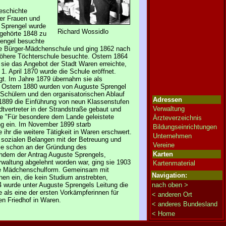
eschichte
der Frauen und
e Sprengel wurde
Richard Wossidlo
 gehörte 1848 zu
rengel besuchte
ige Bürger-Mädchenschule und ging 1862 nach
 Höhere Töchterschule besuchte. Ostern 1864
sie das Angebot der Stadt Waren erreichte,
. April 1870 wurde die Schule eröffnet.
egt. Im Jahre 1879 übernahm sie als
ng. Ostern 1880 wurden von Auguste Sprengel
 Schülern und den organisatorischen Ablauf
Adressen
r 1889 die Einführung von neun Klassenstufen
Verwaltung
tvertreter in der Strandstraße gebaut und
le "Für besondere dem Lande geleistete
Ärzteverzeichnis
ng ein. Im November 1899 starb
Bildungseinrichtungen
hr die weitere Tätigkeit in Waren erschwert.
Unternehmen
g sozialen Belangen mit der Betreuung und
Vereine
sie schon an der Gründung des
Karten
chdem der Antrag Auguste Sprengels,
waltung abgelehnt worden war, ging sie 1903
Kartenmaterial
rende Mädchenschulform. Gemeinsam mit
Navigation:
en ein, die kein Studium anstrebten,
4 wurde unter Auguste Sprengels Leitung die
nach oben >
 als eine der ersten Vorkämpferinnen für
< anderen Ort
en Friedhof in Waren.
< anderes Bundesland
< Home