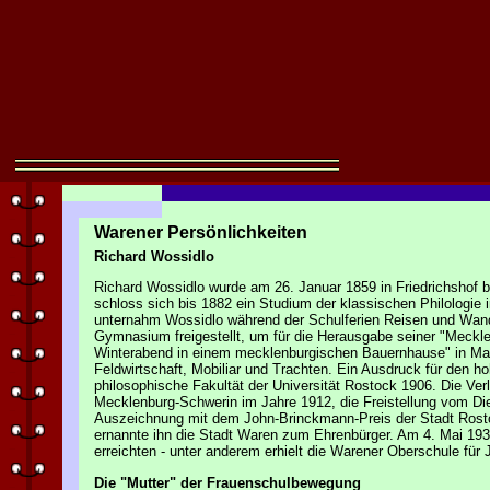
Warener Persönlichkeiten
Richard Wossidlo
Richard Wossidlo wurde am 26. Januar 1859 in Friedrichshof
schloss sich bis 1882 ein Studium der klassischen Philologie
unternahm Wossidlo während der Schulferien Reisen und Wa
Gymnasium freigestellt, um für die Herausgabe seiner "Meckl
Winterabend in einem mecklenburgischen Bauernhause" in Malc
Feldwirtschaft, Mobiliar und Trachten. Ein Ausdruck für den h
philosophische Fakultät der Universität Rostock 1906. Die Ve
Mecklenburg-Schwerin im Jahre 1912, die Freistellung vom D
Auszeichnung mit dem John-Brinckmann-Preis der Stadt Rosto
ernannte ihn die Stadt Waren zum Ehrenbürger. Am 4. Mai 19
erreichten - unter anderem erhielt die Warener Oberschule fü
Die "Mutter" der Frauenschulbewegung