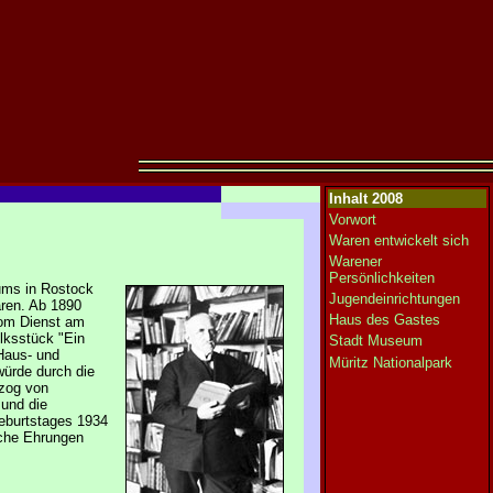
Inhalt 2008
Vorwort
Waren entwickelt sich
Warener
Persönlichkeiten
ums in Rostock
Jugendeinrichtungen
aren. Ab 1890
Haus des Gastes
vom Dienst am
lksstück "Ein
Stadt Museum
Haus- und
Müritz Nationalpark
würde durch die
rzog von
und die
eburtstages 1934
iche Ehrungen