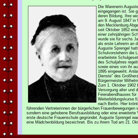
Die Warenerin Auguste
eingegangen ist. Sie 
deren Bildung. Ihre w
am 9. August 1847 in 
den Mecklenburg Abge
seit Oktober 1852 ein
einer zehnjährigen Sc
wurde sie für sechs J
als erste Lehrerin an 
Auguste Sprengel hatt
Schulvorsteherin die 
erarbeitete Schulgese
des Schuljahres regel
sowie eines von ihr a
1895 eingeweiht. Anlä
Dienste" des Großherz
Bürgermeister Wilhelm
Zum 1. Oktober 1902 b
Versorgung alter und 
Feierabendhauses für 
Weiterbildungskurse f
nach Berlin. Hier krö
führenden Vertreterinnen der bürgerlichen Frauenbewegungen w
sondern eine gehobene Berufsausbildung oder eine erweiterte 
erste deutsche Frauenschule gegründet. Auguste Sprengel war 
eine Mädchenbildung bezeichnet. Bis zu ihrem Tod am 21. Okto