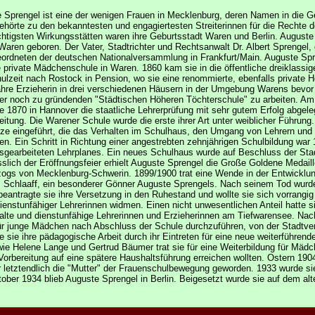
 Sprengel ist eine der wenigen Frauen in Mecklenburg, deren Namen in die G
gehörte zu den bekanntesten und engagiertesten Streiterinnen für die Rechte 
ichtigsten Wirkungsstätten waren ihre Geburtsstadt Waren und Berlin. August
Waren geboren. Der Vater, Stadtrichter und Rechtsanwalt Dr. Albert Sprengel,
ordneten der deutschen Nationalversammlung in Frankfurt/Main. Auguste Sp
e private Mädchenschule in Waren. 1860 kam sie in die öffentliche dreiklass
hulzeit nach Rostock in Pension, wo sie eine renommierte, ebenfalls private
ahre Erzieherin in drei verschiedenen Häusern in der Umgebung Warens bevor 
der noch zu gründenden "Städtischen Höheren Töchterschule" zu arbeiten. Am 1
e 1870 in Hannover die staatliche Lehrerprüfung mit sehr gutem Erfolg abgel
Leitung. Die Warener Schule wurde die erste ihrer Art unter weiblicher Führu
tze eingeführt, die das Verhalten im Schulhaus, den Umgang von Lehrern und
ten. Ein Schritt in Richtung einer angestrebten zehnjährigen Schulbildung wa
usgearbeiteten Lehrplanes. Ein neues Schulhaus wurde auf Beschluss der Stad
sslich der Eröffnungsfeier erhielt Auguste Sprengel die Große Goldene Medail
ogs von Mecklenburg-Schwerin. 1899/1900 trat eine Wende in der Entwicklu
 Schlaaff, ein besonderer Gönner Auguste Sprengels. Nach seinem Tod wurde i
eantragte sie ihre Versetzung in den Ruhestand und wollte sie sich vorrangi
dienstunfähiger Lehrerinnen widmen. Einen nicht unwesentlichen Anteil hatte 
alte und dienstunfähige Lehrerinnen und Erzieherinnen am Tiefwarensee. Na
ür junge Mädchen nach Abschluss der Schule durchzuführen, von der Stadtver
nte sie ihre pädagogische Arbeit durch ihr Eintreten für eine neue weiterfüh
ie Helene Lange und Gertrud Bäumer trat sie für eine Weiterbildung für Mädch
Vorbereitung auf eine spätere Haushaltsführung erreichen wollten. Ostern 190
letztendlich die "Mutter" der Frauenschulbewegung geworden. 1933 wurde sie
ber 1934 blieb Auguste Sprengel in Berlin. Beigesetzt wurde sie auf dem alt