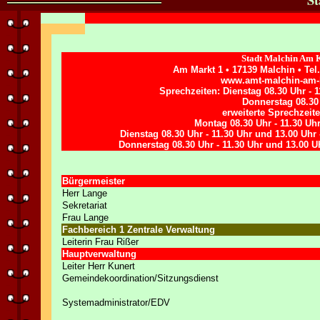
Stadt Malchin Am
Am Markt 1 • 17139 Malchin • Tel
www.amt-malchin-am-
Sprechzeiten: Dienstag 08.30 Uhr - 1
Donnerstag 08.30 
erweiterte Sprechzeit
Montag 08.30 Uhr - 11.30 Uhr
Dienstag 08.30 Uhr - 11.30 Uhr und 13.00 Uhr 
Donnerstag 08.30 Uhr - 11.30 Uhr und 13.00 Uhr
Bürgermeister
Herr Lange
Sekretariat
Frau Lange
Fachbereich 1 Zentrale Verwaltung
Leiterin Frau Rißer
Hauptverwaltung
Leiter Herr Kunert
Gemeindekoordination/Sitzungsdienst
Systemadministrator/EDV