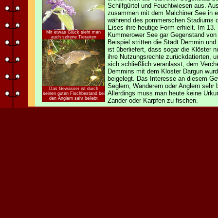
Schilfgürtel und Feuchtwiesen aus. Au
zusammen mit dem Malchiner See in ei
während des pommerschen Stadiums de
Eises ihre heutige Form erhielt. Im 13
Mit etwas Glück sieht man
Kummerower See gar Gegenstand von S
auch seltene Tierarten
Beispiel stritten die Stadt Demmin un
ist überliefert, dass sogar die Klöste
ihre Nutzungsrechte zurückdatierten, 
sich schließlich veranlasst, dem Verch
Demmins mit dem Kloster Dargun wur
beigelegt. Das Interesse an diesem Ge
Seglern, Wanderern oder Anglern sehr b
Das Gewässer ist durch
Allerdings muss man heute keine Urku
seinen guten Fischbestand bei
den Anglern sehr beliebt
Zander oder Karpfen zu fischen.