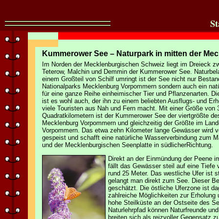
St
Kummerower See – Naturpark in mitten der Me
Im Norden der Mecklenburgischen Schweiz liegt im Dreieck z
Teterow, Malchin und Demmin der Kummerower See. Naturbel
einem Großteil von Schilf umringt ist der See nicht nur Bestan
Nationalparks Mecklenburg Vorpommern sondern auch ein natü
für eine ganze Reihe einheimischer Tier und Pflanzenarten. D
ist es wohl auch, der ihn zu einem beliebten Ausflugs- und Erh
viele Touristen aus Nah und Fern macht. Mit einer Größe von 
Quadratkilometern ist der Kummerower See der viertgrößte d
Mecklenburg Vorpommern und gleichzeitig der Größte im Lande
Vorpommern. Das etwa zehn Kilometer lange Gewässer wird v
gespeist und schafft eine natürliche Wasserverbindung zum M
und der Mecklenburgischen Seenplatte in südlicherRichtung.
Direkt an der Einmündung der Peene i
fällt das Gewässer steil auf eine Tiefe
rund 25 Meter. Das westliche Ufer ist s
gelangt man direkt zum See. Dieser Be
geschätzt. Die östliche Uferzone ist da
zahlreiche Möglichkeiten zur Erholung 
hohe Steilküste an der Ostseite des Se
Naturlehrpfad können Naturfreunde und
breiten sich als reizvoller Gegensatz