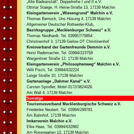
„Alte Badeanstalt“, Doppelreihe I und II e.V.
Ottmar Staege, H.-Heine-Straße 13, 17139 Malchin
Kleingartenverein „Wiesengrund“ Malchin e.V.
Thomas Bernock, Uns Hüsung 4, 17139 Malchin
Allgemeiner Deutscher Rottweiler-Klub,
Bezirksgruppe „Mecklenburger Schweiz“ e.V.
Thomas Neidhardt, Tel. 039957/79854
Christinenhof 3, 17139 Gielow OT Christinenhof
Kreisverband der Gartenfreunde Demmin e.V.
Horst Rademacher, Tel. 03994/223758
Wargentiner Straße 12, 17139 Malchin
Kleingartenverein „Philosophenweg“ Malchin e.V.
Willi Pisch, Tel. 03994/632224
Lange Straße 10, 17139 Malchin
Gartenanlage „Dahmer Kanal“ e.V.
Carsten Spindler, Mobil 0172/3824026
Am Wall 4, 17139 Malchin
Sonstige
Tourismusverband Mecklenburgische Schweiz e.V.
Friederike Neubert, Tel. 03994/299781
Am Bahnhof, 17139 Malchin
Imkerverein Malchin e.V.
Elke Haas, Tel. 03994/632882
Am Rosengarten 12, 17139 Malchin