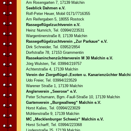
Am Rosengarten 7, 17139 Malchin
Seeblick Dahmen e.V.
Rolf-Peter Heuer, Mobil 0171/7716355
Am Reifergaben 5, 18055 Rostock
Rassegeflügelzuchtverein e.V.
Heinz Numrich, Tel. 03994/223531
Wargentinerstraße 8, 17139 Malchin
Rassegeflügelzuchtverein „Zur Parkaue“ e.V.
Dirk Schneider, Tel. 03952/2854
Dorfstraße 78, 17153 Grammentin
Rassekaninchenzüchterverein M 30 Malchin e.V.
Jörg Wulsten, Tel. 03994/219757
Achterstraße 4, 17139 Malchin
Verein der Ziergeflügel-,Exoten u. Kanarienzüchter Malc
Udo Freier, Tel. 03994/223529
Warener Straße 1, 17139 Malchin
Anglerverein „Seerose“ e.V.
Peter Schumann, Bgm.-Faull-Straße 10, 17139 Malchin
Gartenverein „Burgwallweg“ Malchin e.V.
Horst Kalies, Tel. 03994/223029
Mühlenstraße 9, 17139 Malchin
MC „Mecklenburger Schweiz“ Malchin e.V.
Horst Scharff, Tel. 03994/223368
Lindenstraße 25, 17139 Malchin