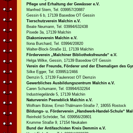
Pflege und Erhaltung der Gewässer e.V.
Manfred Stern, Tel. 039957/20887
Gessin 6 b, 17139 Basedow OT Gessin
Tierschutzverein Malchin e.V.
Beate Neumann, Tel. 03994/632438
Pisede 3a, 17139 Malchin
Diakonieverein Malchin e.V.
Ilona Burchard, Tel. 03994/20820
Walter-Block-Straße 11, 17139 Malchin
Förderverein „Malchiner Bibliotheksfreunde“ e.V.
Helga Wilke, Gessin, 17139 Basedow OT Gessin
Verein der Freunde, Förderer und der Ehemaligen des G
Silke Egger, Tel. 039951/2466
Demzin 5, 17139 Faulenrost OT Demzin
Gewerbliches Ausbildungszentrum Malchin e.V.
Caren Schumann, Tel. 03994/632264
Industriegelände 5, 17139 Malchin
Naturverein Peeneblick Malchin e.V.
Wolfram Bütow, Ernst-Thälmann-Straße 7, 18055 Rostock
Bildungs- u. Förderverein „Handwerk-Handel-Schule“ Mal
Reinhold Schröder, Tel. 039956/20801
Krumme Straße 9, 17154 Neukalen
Bund der Antifaschisten Kreis Demmin e.V.