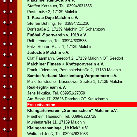
Malchiner Kanu-Club e.V.
Steffen Kotzauer, Tel. 03994/631355
Poststraße 2, 17139 Malchin
1. Karate Dojo Malchin e.V.
Steffen Bühring, Tel. 03994/211236
Dorfstraße 2, 17139 Malchin OT Scharpzow
Fußball-Sportverein v. 1919 e.V.
Rolf Lehmann, Tel. 03994/633533
Fritz- Reuter- Platz 1, 17139 Malchin
Judoclub Malchin e.V.
Olaf Paarmann, Seedorf 2, 17139 Malchin OT Seedorf
Malchiner Fitness + Kraftsportverein e.V.
Frank Lüdemann, Pastinakelstraße 2, 17139 Malchin
Sambo Verband Mecklenburg-Vorpommern e.V.
Maik Torfstecher, Basedower Straße 1, 17139 Malchin
Real-Fight-Team e.V.
Jens Nikulka, Tel. 039951/27059
Am Brook 17, 23626 Ratekau OT Kreuzkamp
Freizeitvereine
Kleingartenverein „Sonnenschein“ Malchin e.V.
Friedhelm Haensch, Tel. 03994/223729
Mühlenstraße 11, 17139 Malchin
Kleingartenanlage „Ut Kiek“ e.V.
Waltraud Jenß, Tel. 03994/631033