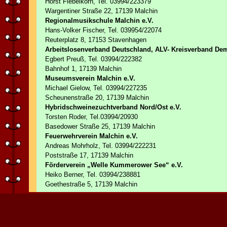
Horst Fiebelkorn, Tel. 03994/223379
Wargentiner Straße 22, 17139 Malchin
Regionalmusikschule Malchin e.V.
Hans-Volker Fischer, Tel. 039954/22074
Reuterplatz 8, 17153 Stavenhagen
Arbeitslosenverband Deutschland, ALV- Kreisverband De
Egbert Preuß, Tel. 03994/222382
Bahnhof 1, 17139 Malchin
Museumsverein Malchin e.V.
Michael Gielow, Tel. 03994/227235
Scheunenstraße 20, 17139 Malchin
Hybridschweinezuchtverband Nord/Ost e.V.
Torsten Roder, Tel.03994/20930
Basedower Straße 25, 17139 Malchin
Feuerwehrverein Malchin e.V.
Andreas Mohrholz, Tel. 03994/222231
Poststraße 17, 17139 Malchin
Förderverein „Welle Kummerower See“ e.V.
Heiko Berner, Tel. 03994/238881
Goethestraße 5, 17139 Malchin