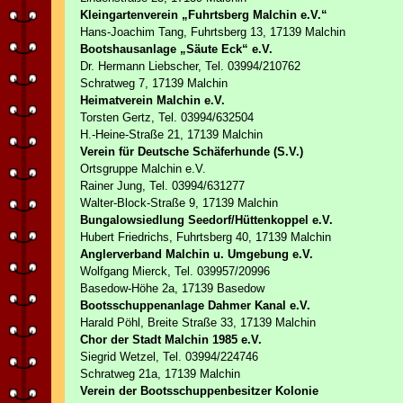
Kleingartenverein „Fuhrtsberg Malchin e.V.“
Hans-Joachim Tang, Fuhrtsberg 13, 17139 Malchin
Bootshausanlage „Säute Eck“ e.V.
Dr. Hermann Liebscher, Tel. 03994/210762
Schratweg 7, 17139 Malchin
Heimatverein Malchin e.V.
Torsten Gertz, Tel. 03994/632504
H.-Heine-Straße 21, 17139 Malchin
Verein für Deutsche Schäferhunde (S.V.)
Ortsgruppe Malchin e.V.
Rainer Jung, Tel. 03994/631277
Walter-Block-Straße 9, 17139 Malchin
Bungalowsiedlung Seedorf/Hüttenkoppel e.V.
Hubert Friedrichs, Fuhrtsberg 40, 17139 Malchin
Anglerverband Malchin u. Umgebung e.V.
Wolfgang Mierck, Tel. 039957/20996
Basedow-Höhe 2a, 17139 Basedow
Bootsschuppenanlage Dahmer Kanal e.V.
Harald Pöhl, Breite Straße 33, 17139 Malchin
Chor der Stadt Malchin 1985 e.V.
Siegrid Wetzel, Tel. 03994/224746
Schratweg 21a, 17139 Malchin
Verein der Bootsschuppenbesitzer Kolonie