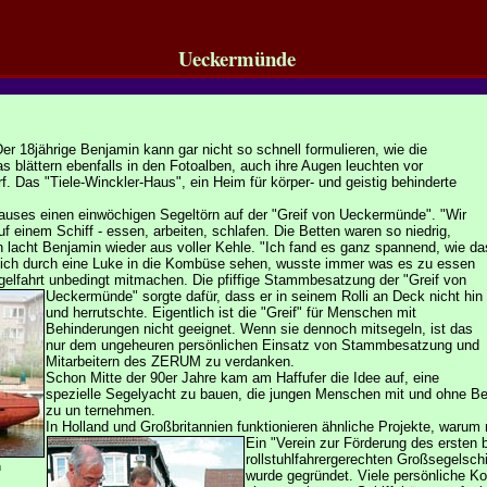
Ueckermünde
er 18jährige Benjamin kann gar nicht so schnell formulieren, wie die
lättern ebenfalls in den Fotoalben, auch ihre Augen leuchten vor
f. Das "Tiele-Winckler-Haus", ein Heim für körper- und geistig behinderte
uses einen einwöchigen Segeltörn auf der "Greif von Ueckermünde". "Wir
f einem Schiff - essen, arbeiten, schlafen. Die Betten waren so niedrig,
 lacht Benjamin wieder aus voller Kehle. "Ich fand es ganz spannend, wie da
e ich durch eine Luke in die Kombüse sehen, wusste immer was es zu essen
Segelfahrt unbedingt mitmachen. Die pfiffige Stammbesatzung der "Greif von
Ueckermünde" sorgte dafür, dass er in seinem Rolli an Deck nicht hin
und herrutschte. Eigentlich ist die "Greif" für Menschen mit
Behinderungen nicht geeignet. Wenn sie dennoch mitsegeln, ist das
nur dem ungeheuren persönlichen Einsatz von Stammbesatzung und
Mitarbeitern des ZERUM zu verdanken.
Schon Mitte der 90er Jahre kam am Haffufer die Idee auf, eine
spezielle Segelyacht zu bauen, die jungen Menschen mit und ohne B
zu un
ternehmen.
In Holland und Großbritannien funktionieren ähnliche Projekte, warum 
Ein "Verein
zur Förderung des ersten 
rollstuhlfahrergerechten Großsegelschi
n
wurde gegründet. Viele persönliche Ko