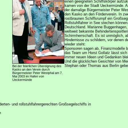
einen geeigneten Schiffskörper aufzuk
kamen von der Stadt Ueckermünde. A
der damalige Bürgermeister Peter West
den Kasko an den Förderverein. In zw
rostbraunen Schiffsrumpf ein Großseg
Rollstuhlfahrer in See stechen können
Deutschland. Marianne Buggenhagen, 
weltweit bekannte Behindertensportler
Schirmherrschaft. Es ist unmöglich, a
Hindernisse zu schildern, vor denen d
wieder steht:
Sponsoren sagen ab, Finanzmodelle 
das Team um Horst Gollatz lässt sich 
immer neuen Ideen und Gedanken bleib
Und die glücklichen Gesichter von M
Stephan oder Thomas aus Berlin geben
Bei der feierlichen Übereignung des
Kasko an den Verein durch
Bürgermeister Peter Westphal am 7.
Mai 2003 im Hafen von
Ueckermünde
erten- und rollstuhlfahrergerechten Großsegelschiffs in
e