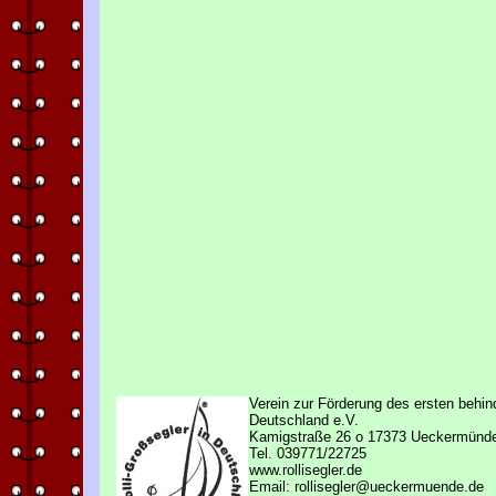
Verein zur Förderung des ersten behind
Deutschland e.V.
Kamigstraße 26 o 17373 Ueckermünd
Tel. 039771/22725
www.rollisegler.de
Email: rollisegler@ueckermuende.de