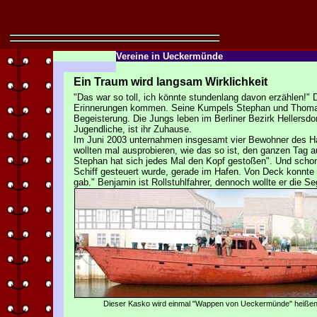
Vereine in Ueckermünde
Ein Traum wird langsam Wirklichkeit
"Das war so toll, ich könnte stundenlang davon erzählen!" D
Erinnerungen kommen. Seine Kumpels Stephan und Thomas b
Begeisterung. Die Jungs leben im Berliner Bezirk Hellersdor
Jugendliche, ist ihr Zuhause.
Im Juni 2003 unternahmen insgesamt vier Bewohner des Ha
wollten mal ausprobieren, wie das so ist, den ganzen Tag au
Stephan hat sich jedes Mal den Kopf gestoßen". Und schon
Schiff gesteuert wurde, gerade im Hafen. Von Deck konnt
gab." Benjamin ist Rollstuhlfahrer, dennoch wollte er die 
Dieser Kasko wird einmal "Wappen von Ueckermünde" heiße