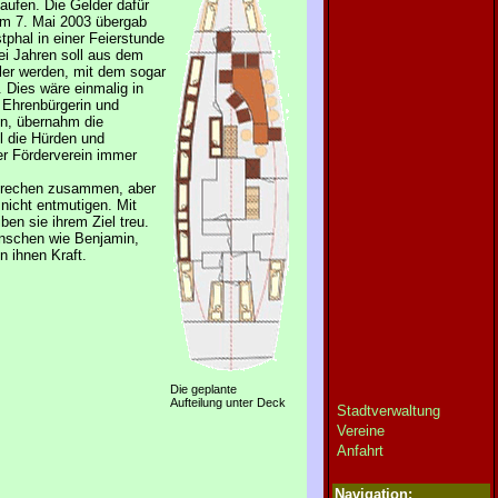
aufen. Die Gelder dafür
m 7. Mai 2003 übergab
phal in einer Feierstunde
ei Jahren soll aus dem
ler werden, mit dem sogar
. Dies wäre einmalig in
Ehrenbürgerin und
in, übernahm die
ll die Hürden und
er Förderverein immer
brechen zusammen, aber
nicht entmutigen. Mit
en sie ihrem Ziel treu.
enschen wie Benjamin,
 ihnen Kraft.
Die geplante
Aufteilung unter Deck
Stadtverwaltung
Vereine
Anfahrt
Navigation: