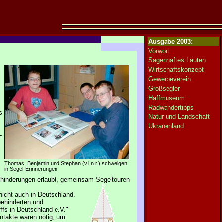
Ausgabe 2003:
Vorwort
Sagenhaftes Läuten
Wirtschaftskonzept
Gewerbeverein
Großsegler
Haffmuseum
Radwandertipps
s
Natur und Landschaft
Ukranenland
-
Thomas, Benjamin und Stephan (v.l.n.r.) schwelgen
in Segel-Erinnerungen
ehinderungen erlaubt, gemeinsam Segeltouren
nicht auch in Deutschland.
behinderten und
ffs in Deutschland e.V."
ntakte waren nötig, um