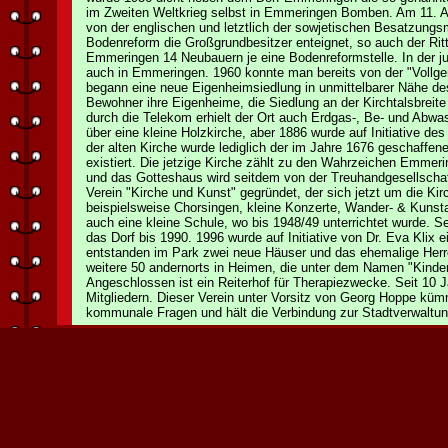
im Zweiten Weltkrieg selbst in Emmeringen Bomben. Am 11. Ap
von der englischen und letztlich der sowjetischen Besatzung
Bodenreform die Großgrundbesitzer enteignet, so auch der Ritte
Emmeringen 14 Neubauern je eine Bodenreformstelle. In der 
auch in Emmeringen. 1960 konnte man bereits von der "Vollge
begann eine neue Eigenheimsiedlung in unmittelbarer Nähe de
Bewohner ihre Eigenheime, die Siedlung an der Kirchtalsbre
durch die Telekom erhielt der Ort auch Erdgas-, Be- und Abw
über eine kleine Holzkirche, aber 1886 wurde auf Initiative d
der alten Kirche wurde lediglich der im Jahre 1676 geschaffe
existiert. Die jetzige Kirche zählt zu den Wahrzeichen Emmeri
und das Gotteshaus wird seitdem von der Treuhandgesellschaft
Verein "Kirche und Kunst" gegründet, der sich jetzt um die Ki
beispielsweise Chorsingen, kleine Konzerte, Wander- & Kunsta
auch eine kleine Schule, wo bis 1948/49 unterrichtet wurde. Se
das Dorf bis 1990. 1996 wurde auf Initiative von Dr. Eva Klix 
entstanden im Park zwei neue Häuser und das ehemalige Herren
weitere 50 andernorts in Heimen, die unter dem Namen "Kind
Angeschlossen ist ein Reiterhof für Therapiezwecke. Seit 10 
Mitgliedern. Dieser Verein unter Vorsitz von Georg Hoppe kümm
kommunale Fragen und hält die Verbindung zur Stadtverwaltun