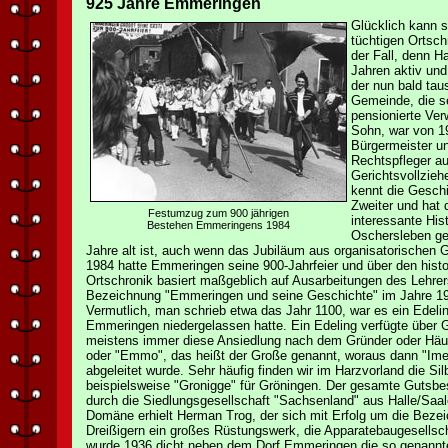
925 Jahre Emmeringen
Glücklich kann s
tüchtigen Ortsch
der Fall, denn H
Jahren aktiv un
der nun bald tau
Gemeinde, die se
pensionierte Verw
Sohn, war von 1
Bürgermeister un
Rechtspfleger a
Gerichtsvollzieh
kennt die Geschi
Zweiter und hat 
Festumzug zum 900 jährigen
interessante Hist
Bestehen Emmeringens 1984
Oschersleben ge
Jahre alt ist, auch wenn das Jubiläum aus organisatorischen G
1984 hatte Emmeringen seine 900-Jahrfeier und über den hist
Ortschronik basiert maßgeblich auf Ausarbeitungen des Lehrers
Bezeichnung "Emmeringen und seine Geschichte" im Jahre 1
Vermutlich, man schrieb etwa das Jahr 1100, war es ein Ede
Emmeringen niedergelassen hatte. Ein Edeling verfügte über
meistens immer diese Ansiedlung nach dem Gründer oder Häu
oder "Emmo", das heißt der Große genannt, woraus dann "Ime
abgeleitet wurde. Sehr häufig finden wir im Harzvorland die Si
beispielsweise "Gronigge" für Gröningen. Der gesamte Gutsbe
durch die Siedlungsgesellschaft "Sachsenland" aus Halle/Saale
Domäne erhielt Herman Trog, der sich mit Erfolg um die Beze
Dreißigern ein großes Rüstungswerk, die Apparatebaugesellsc
wurde 1936 dicht neben dem Dorf Emmeringen die so genannt