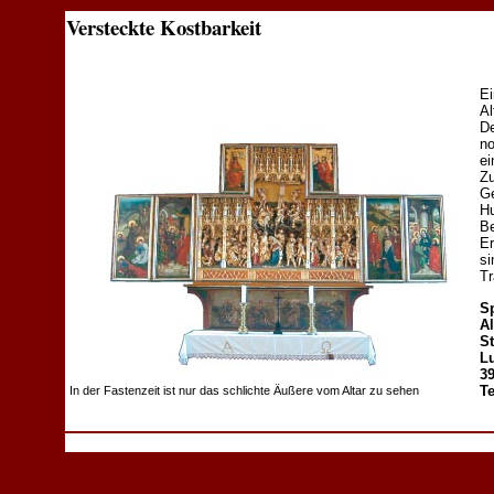
Versteckte Kostbarkeit
Ei
Al
De
no
ei
Zu
Ge
Hu
Be
Er
si
Tr
Sp
Al
St
Lu
39
Te
In der Fastenzeit ist nur das schlichte Äußere vom Altar zu sehen