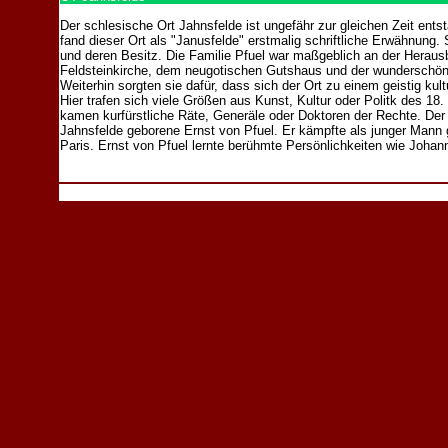
Der schlesische Ort Jahnsfelde ist ungefähr zur gleichen Zeit en
fand dieser Ort als "Janusfelde" erstmalig schriftliche Erwähnung.
und deren Besitz. Die Familie Pfuel war maßgeblich an der Herausb
Feldsteinkirche, dem neugotischen Gutshaus und der wunderschöne
Weiterhin sorgten sie dafür, dass sich der Ort zu einem geistig ku
Hier trafen sich viele Größen aus Kunst, Kultur oder Politk des 18
kamen kurfürstliche Räte, Generäle oder Doktoren der Rechte. Der 
Jahnsfelde geborene Ernst von Pfuel. Er kämpfte als junger Man
Paris. Ernst von Pfuel lernte berühmte Persönlichkeiten wie Joha