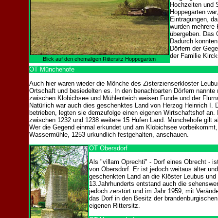
Hochzeiten und S
Hoppegarten war,
Eintragungen, da
wurden mehrere 
übergeben. Das O
Dadurch konnten 
Dörfern der Geg
der Familie Kirc
Blick auf den ehemaligen Rittersitz Hoppegarten
OT Münchehofe
Auch hier waren wieder die Mönche des Zisterzienserkloster Leubus
Ortschaft und besiedelten es. In den benachbarten Dörfern nannt
zwischen Klobichsee und Mühlenteich weisen Funde und der Flurn
Natürlich war auch dies geschenktes Land von Herzog Heinrich I. 
betrieben, legten sie demzufolge einen eigenen Wirtschaftshof an. 
zwischen 1232 und 1238 weitere 15 Hufen Land. Münchehofe gilt al
Wer die Gegend einmal erkundet und am Klobichsee vorbeikommt, de
Wassermühle, 1253 urkundlich festgehalten, anschauen.
OT Obersdorf
Als "villam Oprechti" - Dorf eines Obrecht - i
von Obersdorf. Er ist jedoch weitaus älter un
geschenkten Land an die Klöster Leubus und 
13.Jahrhunderts entstand auch die sehenswer
jedoch zerstört und im Jahr 1959, mit Verän
das Dorf in den Besitz der brandenburgischen
eigenen Rittersitz.