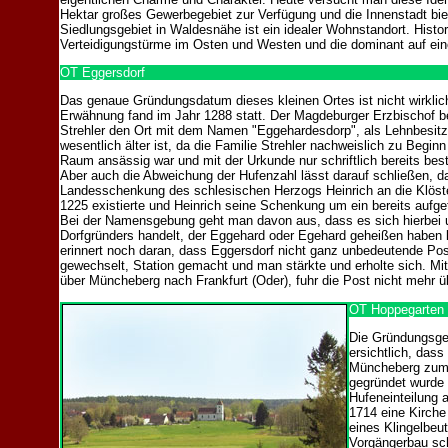
Hektar großes Gewerbegebiet zur Verfügung und die Innenstadt biet
Siedlungsgebiet in Waldesnähe ist ein idealer Wohnstandort. Hist
Verteidigungstürme im Osten und Westen und die dominant auf eine
OT Eggersdorf
Das genaue Gründungsdatum dieses kleinen Ortes ist nicht wirklich
Erwähnung fand im Jahr 1288 statt. Der Magdeburger Erzbischof b
Strehler den Ort mit dem Namen "Eggehardesdorp", als Lehnbesitz
wesentlich älter ist, da die Familie Strehler nachweislich zu Begi
Raum ansässig war und mit der Urkunde nur schriftlich bereits be
Aber auch die Abweichung der Hufenzahl lässt darauf schließen, d
Landesschenkung des schlesischen Herzogs Heinrich an die Klöste
1225 existierte und Heinrich seine Schenkung um ein bereits aufge
Bei der Namensgebung geht man davon aus, dass es sich hierbei
Dorfgründers handelt, der Eggehard oder Egehard geheißen haben 
erinnert noch daran, dass Eggersdorf nicht ganz unbedeutende Pos
gewechselt, Station gemacht und man stärkte und erholte sich. M
über Müncheberg nach Frankfurt (Oder), fuhr die Post nicht mehr ü
OT Hoppegarten
Die Gründungsges
ersichtlich, das
Müncheberg zum 
gegründet wurde 
Hufeneinteilung 
1714 eine Kirche 
eines Klingelbeu
Vorgängerbau sch