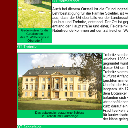
OT Hermersdorf
Auch bei diesem Ortsteil ist die Gründungszeit
Lehnbestätigung für die Familie Strehler, is
aus, dass der Ort ebenfalls vor der Landessc
Leubus und Trebnitz, entstand. Der Ort ist ge
entlang der Hauptstraße und einer, Feldstein
Naturfreunde kommen auf den zahlreichen Wa
Gedenkstein für die
Gefallennen
des 2. Weltkrieges in
Obersdorf
OT Trebnitz
Trebnitz verda
welches 1203 d
gegründet wurd
dieser Ort um 
Trebnitz vorers
Kurfürst Anfang
tauchten immer
Überfall der Hu
langsam. Ab 17
dem Botaniker 
befanden sich 
wirtschaftlich
kurz darauf ei
Frachtverkehr 
Das aufwendig restaurierte Schloss
für landwirtsch
in Trebnitz mit Parkanlage
der Nähe geleg
OT Jahnsfelde