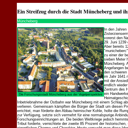
Ein Streifzug durch die Stadt Müncheberg und ihr
Müncheberg
In den Jahren 
Zisterzienserm
vorerst den Na
29. Juni 1239 
Aber bereits 
"municheberc" 
zu einer der b
sieben Meter 
Müncheberg. A
Angefangen bei
den schweren P
im Jahr 1641 
mit der Ansied
endlich wieder
Zentrum des Ha
ein Handwerker
Die Forschungsstadt Müncheberg aus der Vogelperspektive
Heimatgeschic
Inbetriebnahme der Ostbahn war Müncheberg mit einem Schlag abse
verlieren. Gemeinsam kämpften die Bürger der Stadt um diesen P
errichtet, man förderte den Abbau heimischer Kohle, holte die Rumpl
zur Verfügung, setzte sich vermehrt für eine normalspurige Anbind
Forschungseinrichtungen an. Die beiden Weltkriege jedoch hemmte
Tribut forderte, vernichtete der zweite 85 Prozent der historischen,
eigentlichen Charme und Charakter. Heute versucht man diese Ident