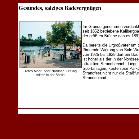
Gesundes, salziges Badevergnügen
Im Grunde genommen verdankt d
seit 1852 betriebene Kaliberg
der größten Brüche gab es 1897 
Da bereits die Urgroßväter um 
fördernde Wirkung von Sole-W
von 1926 bis 1929 dort ein Bad
ist höher als der in der Nords
attraktive Strandbereich, Liege-
Sportanlagen, kostenlose Parkp
Totes Meer- oder Nordsee-Feeling
Strandfest nicht nur die Staßfu
mitten in der Börde
Strandsolbad.